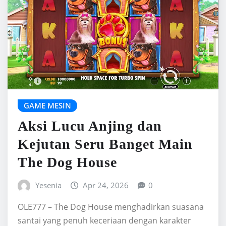
GAME MESIN
Aksi Lucu Anjing dan
Kejutan Seru Banget Main
The Dog House
Yesenia
Apr 24, 2026
0
OLE777 – The Dog House menghadirkan suasana
santai yang penuh keceriaan dengan karakter