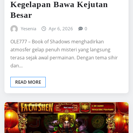
Kegelapan Bawa Kejutan
Besar
Yesenia
Apr 6, 2026
0
OLE777 – Book of Shadows menghadirkan
atmosfer gelap penuh misteri yang langsung
terasa sejak awal permainan. Dengan tema sihir
dan…
READ MORE