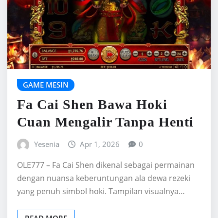
GAME MESIN
Fa Cai Shen Bawa Hoki
Cuan Mengalir Tanpa Henti
Yesenia
Apr 1, 2026
0
OLE777 – Fa Cai Shen dikenal sebagai permainan
dengan nuansa keberuntungan ala dewa rezeki
yang penuh simbol hoki. Tampilan visualnya…