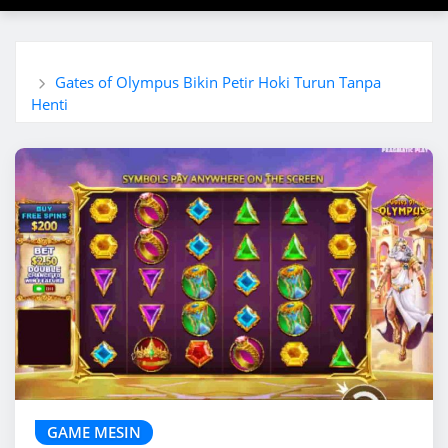
Home
Gates of Olympus Bikin Petir Hoki Turun Tanpa
Henti
GAME MESIN