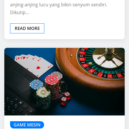
anjing-anjing lucu yang bikin senyum sendiri.
Dikutip…
READ MORE
GAME MESIN