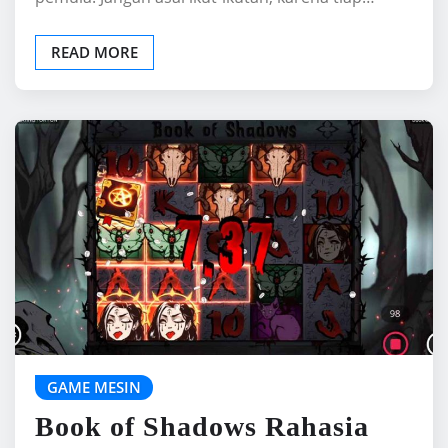
READ MORE
GAME MESIN
Book of Shadows Rahasia