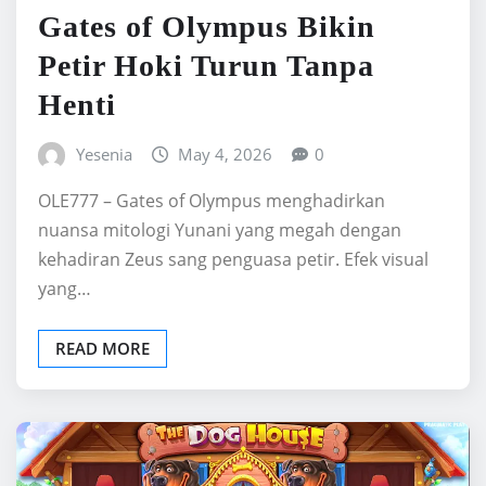
Gates of Olympus Bikin
Petir Hoki Turun Tanpa
Henti
Yesenia
May 4, 2026
0
OLE777 – Gates of Olympus menghadirkan
nuansa mitologi Yunani yang megah dengan
kehadiran Zeus sang penguasa petir. Efek visual
yang…
READ MORE