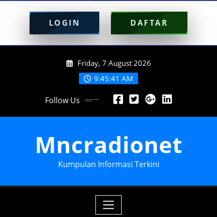
LOGIN
DAFTAR
Skip
Friday, 7 August 2026
to
content
9:45:42 AM
Follow Us
Mncradionet
Kumpulan Informasi Terkini