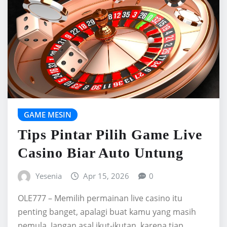
GAME MESIN
Tips Pintar Pilih Game Live
Casino Biar Auto Untung
Yesenia
Apr 15, 2026
0
OLE777 – Memilih permainan live casino itu
penting banget, apalagi buat kamu yang masih
pemula. Jangan asal ikut-ikutan, karena tiap…