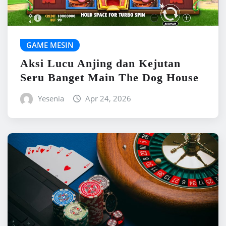
GAME MESIN
Aksi Lucu Anjing dan Kejutan
Seru Banget Main The Dog House
Yesenia
Apr 24, 2026