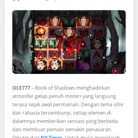
OLE777
– Book of Shadows menghadirkan
atmosfer gelap penuh misteri yang langsung
terasa sejak awal permainan. Dengan tema sihir
dan rahasia tersembunyi, setiap elemen di
dalamnya memberikan sensasi yang berbeda
dan membuat pemain semakin penasaran.
Dikutip dari
NY Times.
Untuk mulai menjelajah