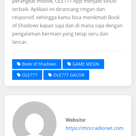
perangkat mobile, OLE777 App menjadi solusi
terbaik. Aplikasi ini dirancang ringan dan
responsif, sehingga kamu bisa menikmati Book
of Shadows kapan saja dan di mana saja dengan
pengalaman bermain yang tetap seru dan
lancar.
Book of Shadows
GAME MESIN
OLE777
OLE777 GACOR
Yesenia
Website:
https://mncradionet.com