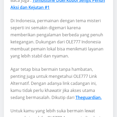
Baca juga :
Tombstone Duel Koboi Sengit Penuh
Aksi dan Kejutan #1
Di Indonesia, permainan dengan tema misteri
seperti ini semakin digemari karena
memberikan pengalaman berbeda yang penuh
ketegangan. Dukungan dari OLE777 Indonesia
membuat pemain lokal bisa menikmati layanan
yang lebih stabil dan nyaman.
Agar tetap bisa bermain tanpa hambatan,
penting juga untuk mengetahui OLE777 Link
Alternatif. Dengan adanya link cadangan ini,
kamu tidak perlu khawatir jika akses utama
sedang bermasalah. Dikutip dari
Theguardian.
Untuk kamu yang lebih suka bermain lewat