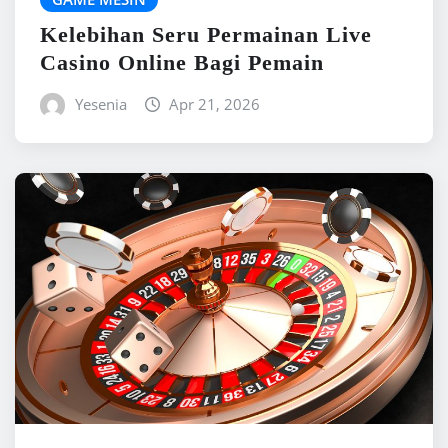
Kelebihan Seru Permainan Live
Casino Online Bagi Pemain
Yesenia
Apr 21, 2026